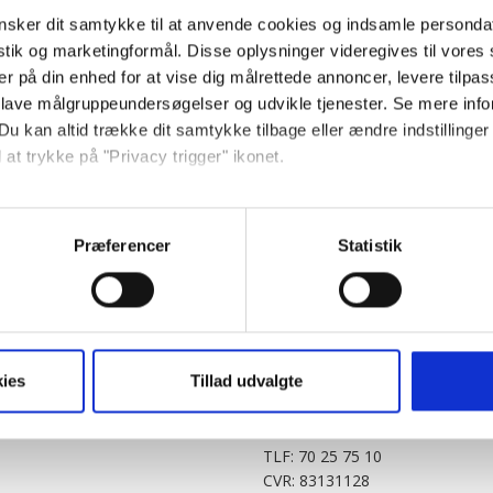
sker dit samtykke til at anvende cookies og indsamle personda
istik og marketingformål. Disse oplysninger videregives til vore
er på din enhed for at vise dig målrettede annoncer, levere tilpas
 lave målgruppeundersøgelser og udvikle tjenester. Se mere inf
Du kan altid trække dit samtykke tilbage eller ændre indstillinger
 at trykke på "Privacy trigger" ikonet.
PARTNERE
DIGITAL
så gerne:
KitchenOne.dk
Alt.dk
Jollyroom.dk
Realityportalen.dk
sninger om din placering, der kan være nøjagtig inden for få me
Præferencer
Statistik
Nicehair.dk
Mitblad.dk
 baseret på en scanning af dens unikke karakteristika (fingerprin
Outnorth.dk
Flipp
ebsitet.
Med24.dk
Klikk.no
BABY.DK
t vi må bruge egne cookies og cookies fra tredjeparter til at opti
ies
Tillad udvalgte
Story House Egmont A/S
ionalitet, generere statistik og huske dine præferencer samt til 
Strødamvej 46
2100 København Ø
tag på sociale medier og til at vise dig funktioner i forbindelse 
TLF: 70 25 75 10
kke tilbage. Du skal være opmærksom på, at vores hjemmeside m
CVR: 83131128
terer cookies eller tilbagetrækker et samtykke. Du kan læse mer