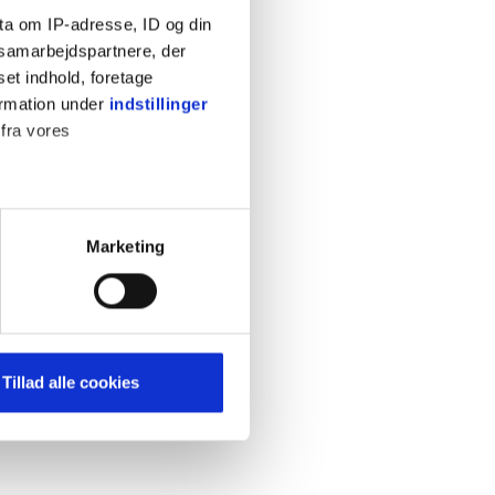
ta om IP-adresse, ID og din
s samarbejdspartnere, der
set indhold, foretage
ormation under
indstillinger
 fra vores
KONTAKT
Cookiepolitik
Privatlivspolitik
ter
Marketing
Retningslinjer
ting)
Kontakt
Hjælp
mere dit besøg på vores
Tillad alle cookies
brug for markedsføring, så vi
med sociale medier. Du kan til
uligvis ikke fungerer
e om vores brug af cookies