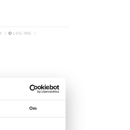
R
LOG IND
Om