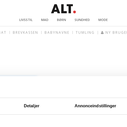
LIVSSTIL
MAD
BØRN
SUNDHED
MODE
BAT
BREVKASSEN
BABYNAVNE
TUMLING
NY BRUGE
Detaljer
Annonceindstillinger