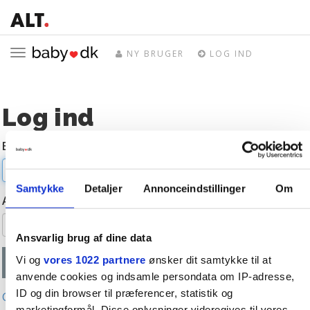
Toggle
NY BRUGER
LOG IND
navigation
Log ind
E-mail
Samtykke
Detaljer
Annonceindstillinger
Om
Adgangskode
Ansvarlig brug af dine data
Vi og
vores 1022 partnere
ønsker dit samtykke til at
anvende cookies og indsamle persondata om IP-adresse,
ID og din browser til præferencer, statistik og
Glemt adgangskode?
marketingformål. Disse oplysninger videregives til vores