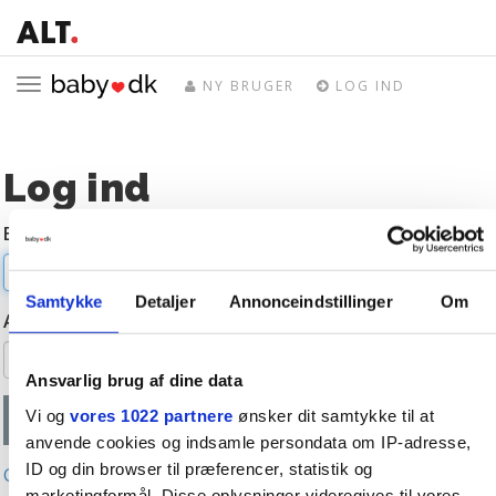
Toggle
NY BRUGER
LOG IND
navigation
Log ind
E-mail
Samtykke
Detaljer
Annonceindstillinger
Om
Adgangskode
Ansvarlig brug af dine data
Vi og
vores 1022 partnere
ønsker dit samtykke til at
anvende cookies og indsamle persondata om IP-adresse,
ID og din browser til præferencer, statistik og
Glemt adgangskode?
marketingformål. Disse oplysninger videregives til vores