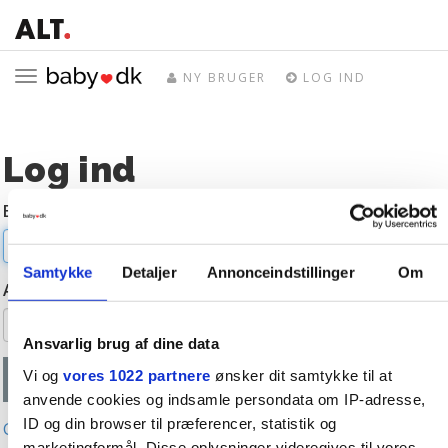
Toggle
NY BRUGER
LOG IND
navigation
Log ind
E-mail
Samtykke
Detaljer
Annonceindstillinger
Om
Adgangskode
Ansvarlig brug af dine data
Vi og
vores 1022 partnere
ønsker dit samtykke til at
anvende cookies og indsamle persondata om IP-adresse,
ID og din browser til præferencer, statistik og
Glemt adgangskode?
marketingformål. Disse oplysninger videregives til vores