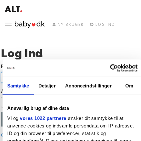
Toggle
NY BRUGER
LOG IND
navigation
Log ind
E-mail
Samtykke
Detaljer
Annonceindstillinger
Om
Adgangskode
Ansvarlig brug af dine data
Vi og
vores 1022 partnere
ønsker dit samtykke til at
anvende cookies og indsamle persondata om IP-adresse,
ID og din browser til præferencer, statistik og
Glemt adgangskode?
marketingformål. Disse oplysninger videregives til vores