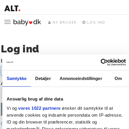
Toggle
NY BRUGER
LOG IND
navigation
Log ind
E-mail
Samtykke
Detaljer
Annonceindstillinger
Om
Adgangskode
Ansvarlig brug af dine data
Vi og
vores 1022 partnere
ønsker dit samtykke til at
anvende cookies og indsamle persondata om IP-adresse,
ID og din browser til præferencer, statistik og
Glemt adgangskode?
marketingformål. Disse oplysninger videregives til vores