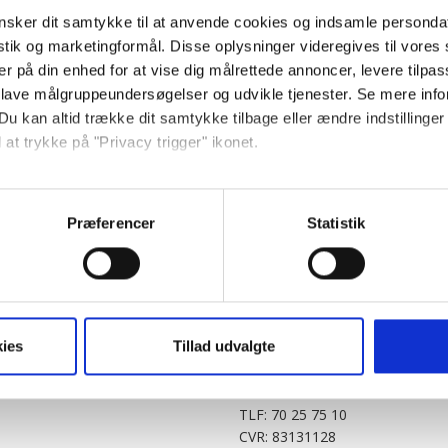
sker dit samtykke til at anvende cookies og indsamle personda
istik og marketingformål. Disse oplysninger videregives til vore
er på din enhed for at vise dig målrettede annoncer, levere tilpas
 lave målgruppeundersøgelser og udvikle tjenester. Se mere inf
Du kan altid trække dit samtykke tilbage eller ændre indstillinger
 at trykke på "Privacy trigger" ikonet.
PARTNERE
DIGITAL
så gerne:
KitchenOne.dk
Alt.dk
Jollyroom.dk
Realityportalen.dk
sninger om din placering, der kan være nøjagtig inden for få me
Præferencer
Statistik
Nicehair.dk
Mitblad.dk
 baseret på en scanning af dens unikke karakteristika (fingerprin
Outnorth.dk
Flipp
ebsitet.
Med24.dk
Klikk.no
BABY.DK
t vi må bruge egne cookies og cookies fra tredjeparter til at opti
ies
Tillad udvalgte
Story House Egmont A/S
ionalitet, generere statistik og huske dine præferencer samt til 
Strødamvej 46
2100 København Ø
tag på sociale medier og til at vise dig funktioner i forbindelse 
TLF: 70 25 75 10
kke tilbage. Du skal være opmærksom på, at vores hjemmeside m
CVR: 83131128
terer cookies eller tilbagetrækker et samtykke. Du kan læse mer