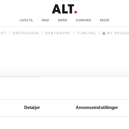
LIVSSTIL
MAD
BØRN
SUNDHED
MODE
BAT
BREVKASSEN
BABYNAVNE
TUMLING
NY BRUGE
Detaljer
Annonceindstillinger