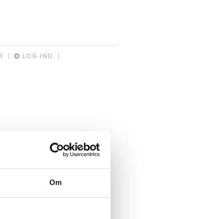
R
LOG IND
Om