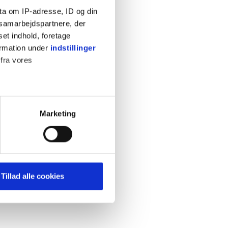
ta om IP-adresse, ID og din
s samarbejdspartnere, der
set indhold, foretage
ormation under
indstillinger
 fra vores
KONTAKT
Cookiepolitik
Privatlivspolitik
ter
Marketing
Retningslinjer
ting)
Kontakt
Hjælp
mere dit besøg på vores
Tillad alle cookies
brug for markedsføring, så vi
med sociale medier. Du kan til
uligvis ikke fungerer
e om vores brug af cookies