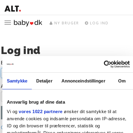
Toggle
NY BRUGER
LOG IND
navigation
Log ind
E-mail
Samtykke
Detaljer
Annonceindstillinger
Om
Adgangskode
Ansvarlig brug af dine data
Vi og
vores 1022 partnere
ønsker dit samtykke til at
anvende cookies og indsamle persondata om IP-adresse,
ID og din browser til præferencer, statistik og
Glemt adgangskode?
marketingformål. Disse oplysninger videregives til vores