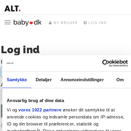
Toggle
NY BRUGER
LOG IND
navigation
Log ind
E-mail
Samtykke
Detaljer
Annonceindstillinger
Om
Adgangskode
Ansvarlig brug af dine data
Vi og
vores 1022 partnere
ønsker dit samtykke til at
anvende cookies og indsamle persondata om IP-adresse,
ID og din browser til præferencer, statistik og
Glemt adgangskode?
marketingformål. Disse oplysninger videregives til vores