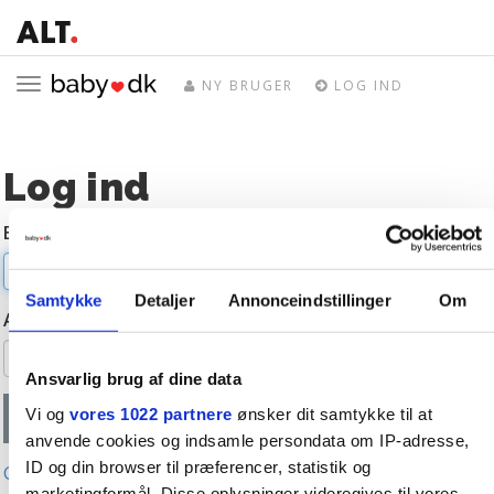
Toggle
NY BRUGER
LOG IND
navigation
Log ind
E-mail
Samtykke
Detaljer
Annonceindstillinger
Om
Adgangskode
Ansvarlig brug af dine data
Vi og
vores 1022 partnere
ønsker dit samtykke til at
anvende cookies og indsamle persondata om IP-adresse,
ID og din browser til præferencer, statistik og
Glemt adgangskode?
marketingformål. Disse oplysninger videregives til vores