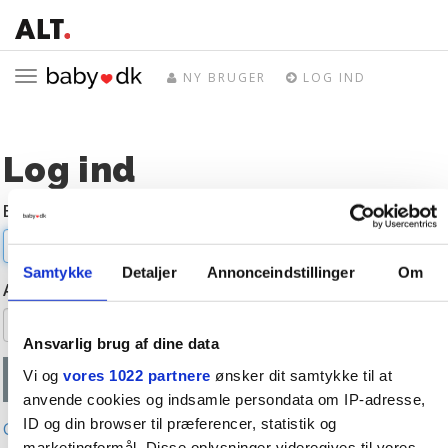
Toggle
NY BRUGER
LOG IND
navigation
Log ind
E-mail
Samtykke
Detaljer
Annonceindstillinger
Om
Adgangskode
Ansvarlig brug af dine data
Vi og
vores 1022 partnere
ønsker dit samtykke til at
anvende cookies og indsamle persondata om IP-adresse,
ID og din browser til præferencer, statistik og
Glemt adgangskode?
marketingformål. Disse oplysninger videregives til vores