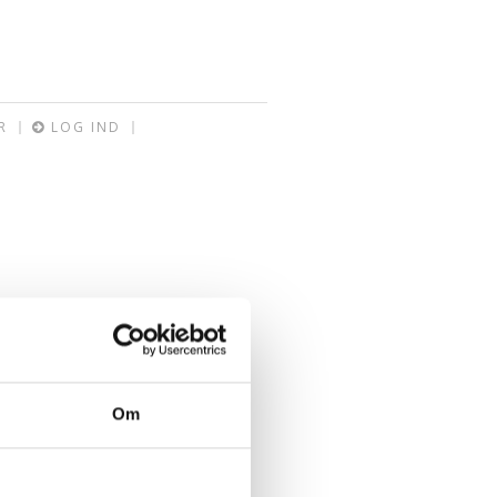
R
LOG IND
Om