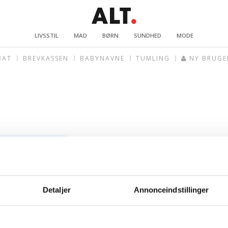
LIVSSTIL
MAD
BØRN
SUNDHED
MODE
BAT
BREVKASSEN
BABYNAVNE
TUMLING
NY BRUGE
Detaljer
Annonceindstillinger