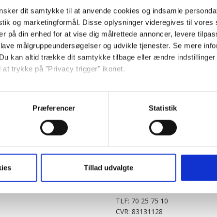
sker dit samtykke til at anvende cookies og indsamle personda
istik og marketingformål. Disse oplysninger videregives til vore
er på din enhed for at vise dig målrettede annoncer, levere tilpas
 lave målgruppeundersøgelser og udvikle tjenester. Se mere inf
Du kan altid trække dit samtykke tilbage eller ændre indstillinger
 at trykke på "Privacy trigger" ikonet.
PARTNERE
DIGITAL
så gerne:
KitchenOne.dk
Alt.dk
Jollyroom.dk
Realityportalen.dk
sninger om din placering, der kan være nøjagtig inden for få me
Præferencer
Statistik
Nicehair.dk
Mitblad.dk
 baseret på en scanning af dens unikke karakteristika (fingerprin
Outnorth.dk
Flipp
ebsitet.
Med24.dk
Klikk.no
BABY.DK
t vi må bruge egne cookies og cookies fra tredjeparter til at opti
ies
Tillad udvalgte
Story House Egmont A/S
ionalitet, generere statistik og huske dine præferencer samt til 
Strødamvej 46
2100 København Ø
tag på sociale medier og til at vise dig funktioner i forbindelse 
TLF: 70 25 75 10
kke tilbage. Du skal være opmærksom på, at vores hjemmeside m
CVR: 83131128
terer cookies eller tilbagetrækker et samtykke. Du kan læse mer