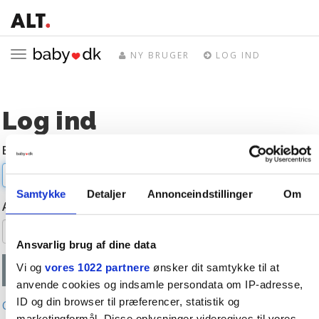
Toggle
NY BRUGER
LOG IND
navigation
Log ind
E-mail
Samtykke
Detaljer
Annonceindstillinger
Om
Adgangskode
Ansvarlig brug af dine data
Vi og
vores 1022 partnere
ønsker dit samtykke til at
anvende cookies og indsamle persondata om IP-adresse,
ID og din browser til præferencer, statistik og
Glemt adgangskode?
marketingformål. Disse oplysninger videregives til vores