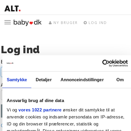
Toggle
NY BRUGER
LOG IND
navigation
Log ind
E-mail
Samtykke
Detaljer
Annonceindstillinger
Om
Adgangskode
Ansvarlig brug af dine data
Vi og
vores 1022 partnere
ønsker dit samtykke til at
anvende cookies og indsamle persondata om IP-adresse,
ID og din browser til præferencer, statistik og
Glemt adgangskode?
marketingformål. Disse oplysninger videregives til vores