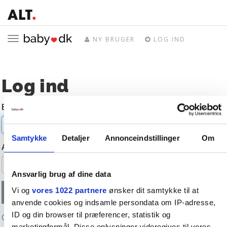
Toggle
NY BRUGER
LOG IND
navigation
Log ind
E-mail
Samtykke
Detaljer
Annonceindstillinger
Om
Adgangskode
Ansvarlig brug af dine data
Vi og
vores 1022 partnere
ønsker dit samtykke til at
anvende cookies og indsamle persondata om IP-adresse,
ID og din browser til præferencer, statistik og
Glemt adgangskode?
marketingformål. Disse oplysninger videregives til vores