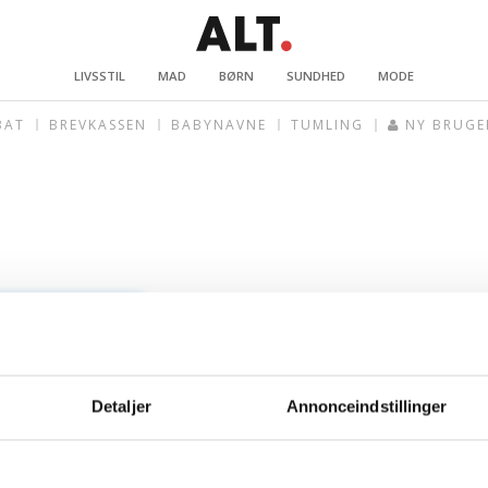
LIVSSTIL
MAD
BØRN
SUNDHED
MODE
BAT
BREVKASSEN
BABYNAVNE
TUMLING
NY BRUGE
Detaljer
Annonceindstillinger