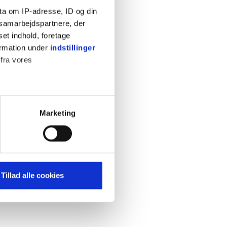
ta om IP-adresse, ID og din
s samarbejdspartnere, der
set indhold, foretage
ormation under
indstillinger
 fra vores
KONTAKT
Cookiepolitik
Privatlivspolitik
ter
Marketing
Retningslinjer
ting)
Kontakt
Hjælp
mere dit besøg på vores
Tillad alle cookies
brug for markedsføring, så vi
med sociale medier. Du kan til
uligvis ikke fungerer
e om vores brug af cookies