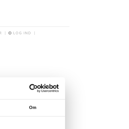
R
LOG IND
Om