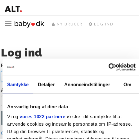
Toggle
NY BRUGER
LOG IND
navigation
Log ind
E-mail
Samtykke
Detaljer
Annonceindstillinger
Om
Adgangskode
Ansvarlig brug af dine data
Vi og
vores 1022 partnere
ønsker dit samtykke til at
anvende cookies og indsamle persondata om IP-adresse,
ID og din browser til præferencer, statistik og
Glemt adgangskode?
marketingformål. Disse oplysninger videregives til vores