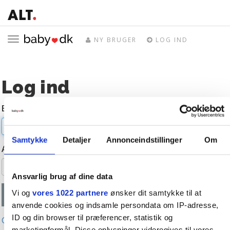
Toggle
NY BRUGER
LOG IND
navigation
Log ind
E-mail
Samtykke
Detaljer
Annonceindstillinger
Om
Adgangskode
Ansvarlig brug af dine data
Vi og
vores 1022 partnere
ønsker dit samtykke til at
anvende cookies og indsamle persondata om IP-adresse,
ID og din browser til præferencer, statistik og
Glemt adgangskode?
marketingformål. Disse oplysninger videregives til vores