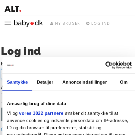
Toggle
NY BRUGER
LOG IND
navigation
Log ind
E-mail
Samtykke
Detaljer
Annonceindstillinger
Om
Adgangskode
Ansvarlig brug af dine data
Vi og
vores 1022 partnere
ønsker dit samtykke til at
anvende cookies og indsamle persondata om IP-adresse,
ID og din browser til præferencer, statistik og
Glemt adgangskode?
marketingformål. Disse oplysninger videregives til vores