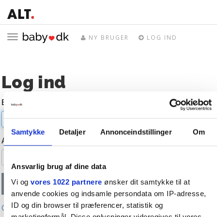
Toggle
NY BRUGER
LOG IND
navigation
Log ind
E-mail
Samtykke
Detaljer
Annonceindstillinger
Om
Adgangskode
Ansvarlig brug af dine data
Vi og
vores 1022 partnere
ønsker dit samtykke til at
anvende cookies og indsamle persondata om IP-adresse,
ID og din browser til præferencer, statistik og
Glemt adgangskode?
marketingformål. Disse oplysninger videregives til vores