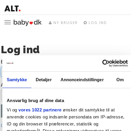
Toggle
NY BRUGER
LOG IND
navigation
Log ind
E-mail
Samtykke
Detaljer
Annonceindstillinger
Om
Adgangskode
Ansvarlig brug af dine data
Vi og
vores 1022 partnere
ønsker dit samtykke til at
anvende cookies og indsamle persondata om IP-adresse,
ID og din browser til præferencer, statistik og
Glemt adgangskode?
marketingformål. Disse oplysninger videregives til vores