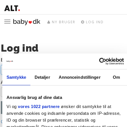
Toggle
NY BRUGER
LOG IND
navigation
Log ind
E-mail
Samtykke
Detaljer
Annonceindstillinger
Om
Adgangskode
Ansvarlig brug af dine data
Vi og
vores 1022 partnere
ønsker dit samtykke til at
anvende cookies og indsamle persondata om IP-adresse,
ID og din browser til præferencer, statistik og
Glemt adgangskode?
marketingformål. Disse oplysninger videregives til vores