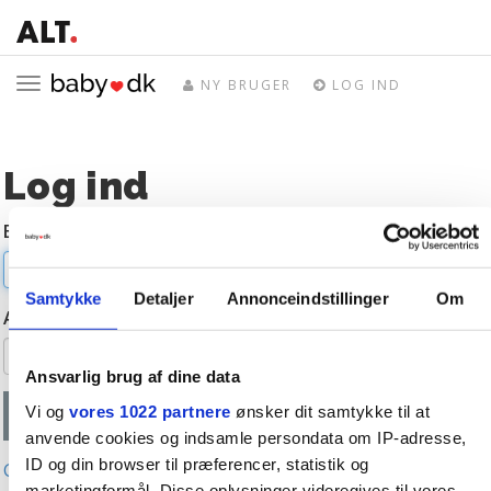
Toggle
NY BRUGER
LOG IND
navigation
Log ind
E-mail
Samtykke
Detaljer
Annonceindstillinger
Om
Adgangskode
Ansvarlig brug af dine data
Vi og
vores 1022 partnere
ønsker dit samtykke til at
anvende cookies og indsamle persondata om IP-adresse,
ID og din browser til præferencer, statistik og
Glemt adgangskode?
marketingformål. Disse oplysninger videregives til vores