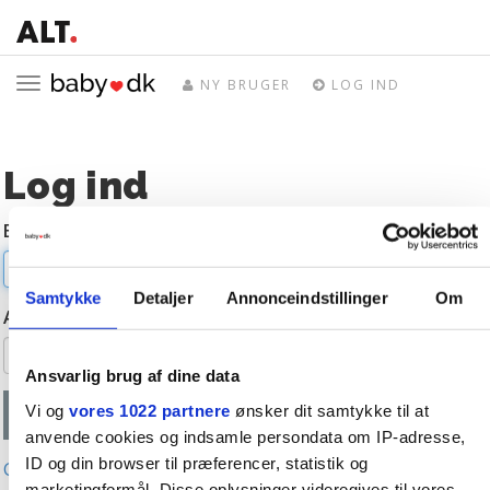
Toggle
NY BRUGER
LOG IND
navigation
Log ind
E-mail
Samtykke
Detaljer
Annonceindstillinger
Om
Adgangskode
Ansvarlig brug af dine data
Vi og
vores 1022 partnere
ønsker dit samtykke til at
anvende cookies og indsamle persondata om IP-adresse,
ID og din browser til præferencer, statistik og
Glemt adgangskode?
marketingformål. Disse oplysninger videregives til vores