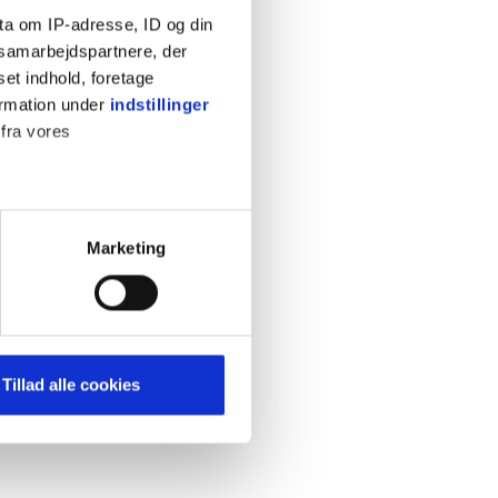
ta om IP-adresse, ID og din
s samarbejdspartnere, der
set indhold, foretage
ormation under
indstillinger
 fra vores
KONTAKT
Cookiepolitik
Privatlivspolitik
ter
Marketing
Retningslinjer
ting)
Kontakt
Hjælp
mere dit besøg på vores
Tillad alle cookies
brug for markedsføring, så vi
med sociale medier. Du kan til
uligvis ikke fungerer
e om vores brug af cookies