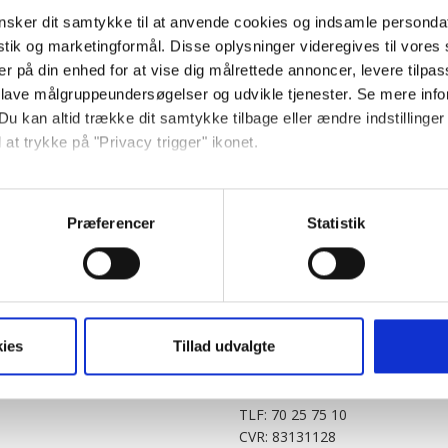
sker dit samtykke til at anvende cookies og indsamle personda
istik og marketingformål. Disse oplysninger videregives til vore
er på din enhed for at vise dig målrettede annoncer, levere tilpas
 lave målgruppeundersøgelser og udvikle tjenester. Se mere inf
Du kan altid trække dit samtykke tilbage eller ændre indstillinger
 at trykke på "Privacy trigger" ikonet.
PARTNERE
DIGITAL
så gerne:
KitchenOne.dk
Alt.dk
Jollyroom.dk
Realityportalen.dk
sninger om din placering, der kan være nøjagtig inden for få me
Præferencer
Statistik
Nicehair.dk
Mitblad.dk
 baseret på en scanning af dens unikke karakteristika (fingerprin
Outnorth.dk
Flipp
ebsitet.
Med24.dk
Klikk.no
BABY.DK
t vi må bruge egne cookies og cookies fra tredjeparter til at opti
ies
Tillad udvalgte
Story House Egmont A/S
ionalitet, generere statistik og huske dine præferencer samt til 
Strødamvej 46
2100 København Ø
tag på sociale medier og til at vise dig funktioner i forbindelse 
TLF: 70 25 75 10
kke tilbage. Du skal være opmærksom på, at vores hjemmeside m
CVR: 83131128
terer cookies eller tilbagetrækker et samtykke. Du kan læse mer