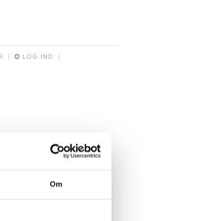
R
LOG IND
Om