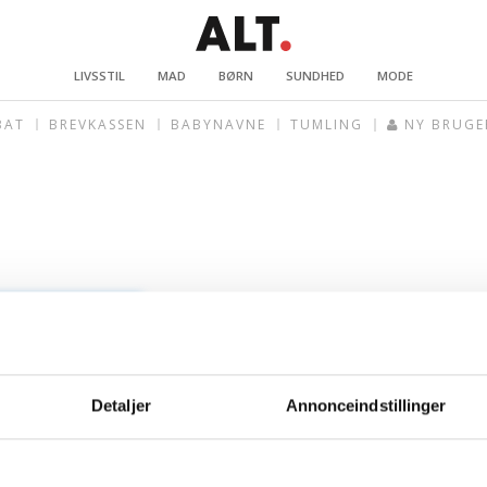
LIVSSTIL
MAD
BØRN
SUNDHED
MODE
BAT
BREVKASSEN
BABYNAVNE
TUMLING
NY BRUGE
Detaljer
Annonceindstillinger