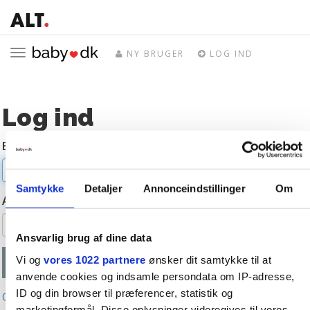
Toggle
NY BRUGER
LOG IND
navigation
Log ind
E-mail
Samtykke
Detaljer
Annonceindstillinger
Om
Adgangskode
Ansvarlig brug af dine data
Vi og
vores 1022 partnere
ønsker dit samtykke til at
anvende cookies og indsamle persondata om IP-adresse,
ID og din browser til præferencer, statistik og
Glemt adgangskode?
marketingformål. Disse oplysninger videregives til vores