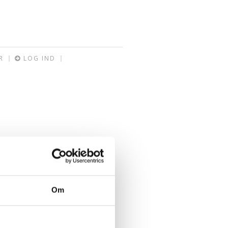
R
LOG IND
Om