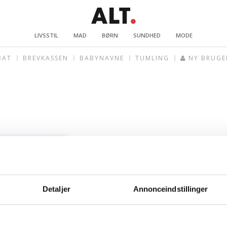
LIVSSTIL
MAD
BØRN
SUNDHED
MODE
BAT
BREVKASSEN
BABYNAVNE
TUMLING
NY BRUGE
Detaljer
Annonceindstillinger