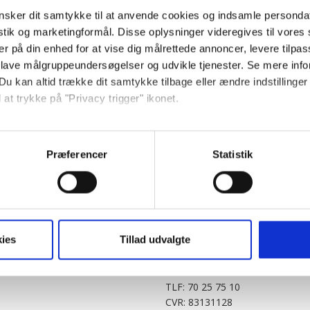
sker dit samtykke til at anvende cookies og indsamle personda
istik og marketingformål. Disse oplysninger videregives til vore
er på din enhed for at vise dig målrettede annoncer, levere tilpas
 lave målgruppeundersøgelser og udvikle tjenester. Se mere inf
Du kan altid trække dit samtykke tilbage eller ændre indstillinger
 at trykke på "Privacy trigger" ikonet.
PARTNERE
DIGITAL
så gerne:
KitchenOne.dk
Alt.dk
Jollyroom.dk
Realityportalen.dk
sninger om din placering, der kan være nøjagtig inden for få me
Præferencer
Statistik
Nicehair.dk
Mitblad.dk
 baseret på en scanning af dens unikke karakteristika (fingerprin
Outnorth.dk
Flipp
ebsitet.
Med24.dk
Klikk.no
BABY.DK
t vi må bruge egne cookies og cookies fra tredjeparter til at opti
ies
Tillad udvalgte
Story House Egmont A/S
ionalitet, generere statistik og huske dine præferencer samt til 
Strødamvej 46
2100 København Ø
tag på sociale medier og til at vise dig funktioner i forbindelse 
TLF: 70 25 75 10
kke tilbage. Du skal være opmærksom på, at vores hjemmeside m
CVR: 83131128
terer cookies eller tilbagetrækker et samtykke. Du kan læse mer