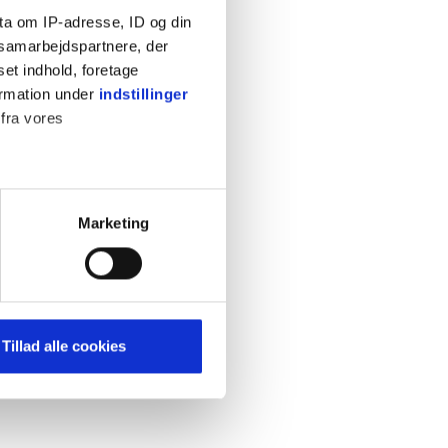
ta om IP-adresse, ID og din
s samarbejdspartnere, der
set indhold, foretage
ormation under
indstillinger
 fra vores
KONTAKT
Cookiepolitik
Privatlivspolitik
ter
Marketing
Retningslinjer
ting)
Kontakt
Hjælp
mere dit besøg på vores
Tillad alle cookies
brug for markedsføring, så vi
med sociale medier. Du kan til
uligvis ikke fungerer
e om vores brug af cookies