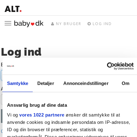
Toggle
NY BRUGER
LOG IND
navigation
Log ind
E-mail
Samtykke
Detaljer
Annonceindstillinger
Om
Adgangskode
Ansvarlig brug af dine data
Vi og
vores 1022 partnere
ønsker dit samtykke til at
anvende cookies og indsamle persondata om IP-adresse,
ID og din browser til præferencer, statistik og
Glemt adgangskode?
marketingformål. Disse oplysninger videregives til vores