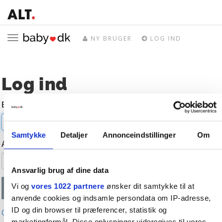
Toggle
NY BRUGER
LOG IND
navigation
Log ind
E-mail
Samtykke
Detaljer
Annonceindstillinger
Om
Adgangskode
Ansvarlig brug af dine data
Vi og
vores 1022 partnere
ønsker dit samtykke til at
anvende cookies og indsamle persondata om IP-adresse,
ID og din browser til præferencer, statistik og
Glemt adgangskode?
marketingformål. Disse oplysninger videregives til vores