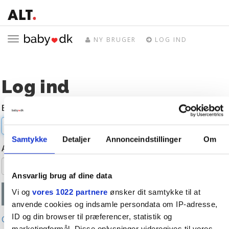
Toggle
NY BRUGER
LOG IND
navigation
Log ind
E-mail
Samtykke
Detaljer
Annonceindstillinger
Om
Adgangskode
Ansvarlig brug af dine data
Vi og
vores 1022 partnere
ønsker dit samtykke til at
anvende cookies og indsamle persondata om IP-adresse,
ID og din browser til præferencer, statistik og
Glemt adgangskode?
marketingformål. Disse oplysninger videregives til vores