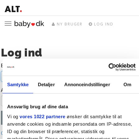
Toggle
NY BRUGER
LOG IND
navigation
Log ind
E-mail
Samtykke
Detaljer
Annonceindstillinger
Om
Adgangskode
Ansvarlig brug af dine data
Vi og
vores 1022 partnere
ønsker dit samtykke til at
anvende cookies og indsamle persondata om IP-adresse,
ID og din browser til præferencer, statistik og
Glemt adgangskode?
marketingformål. Disse oplysninger videregives til vores