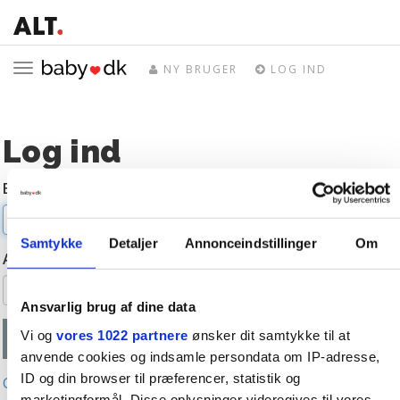
Toggle
NY BRUGER
LOG IND
navigation
Log ind
E-mail
Samtykke
Detaljer
Annonceindstillinger
Om
Adgangskode
Ansvarlig brug af dine data
Vi og
vores 1022 partnere
ønsker dit samtykke til at
anvende cookies og indsamle persondata om IP-adresse,
ID og din browser til præferencer, statistik og
Glemt adgangskode?
marketingformål. Disse oplysninger videregives til vores