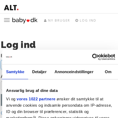
Toggle
NY BRUGER
LOG IND
navigation
Log ind
E-mail
Samtykke
Detaljer
Annonceindstillinger
Om
Adgangskode
Ansvarlig brug af dine data
Vi og
vores 1022 partnere
ønsker dit samtykke til at
anvende cookies og indsamle persondata om IP-adresse,
ID og din browser til præferencer, statistik og
Glemt adgangskode?
marketingformål. Disse oplysninger videregives til vores