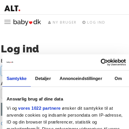
Toggle
NY BRUGER
LOG IND
navigation
Log ind
E-mail
Samtykke
Detaljer
Annonceindstillinger
Om
Adgangskode
Ansvarlig brug af dine data
Vi og
vores 1022 partnere
ønsker dit samtykke til at
anvende cookies og indsamle persondata om IP-adresse,
ID og din browser til præferencer, statistik og
Glemt adgangskode?
marketingformål. Disse oplysninger videregives til vores