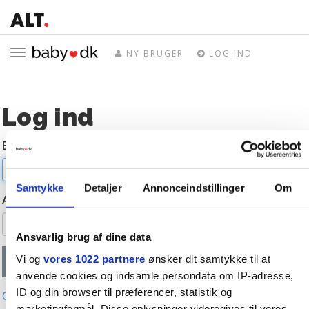
Toggle
NY BRUGER
LOG IND
navigation
Log ind
E-mail
Samtykke
Detaljer
Annonceindstillinger
Om
Adgangskode
Ansvarlig brug af dine data
Vi og
vores 1022 partnere
ønsker dit samtykke til at
anvende cookies og indsamle persondata om IP-adresse,
ID og din browser til præferencer, statistik og
Glemt adgangskode?
marketingformål. Disse oplysninger videregives til vores