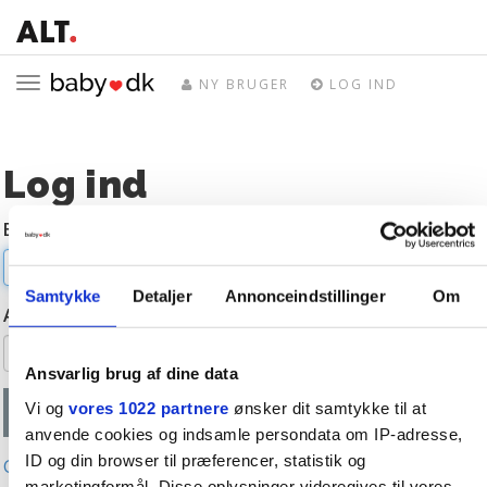
Toggle
NY BRUGER
LOG IND
navigation
Log ind
E-mail
Samtykke
Detaljer
Annonceindstillinger
Om
Adgangskode
Ansvarlig brug af dine data
Vi og
vores 1022 partnere
ønsker dit samtykke til at
anvende cookies og indsamle persondata om IP-adresse,
ID og din browser til præferencer, statistik og
Glemt adgangskode?
marketingformål. Disse oplysninger videregives til vores