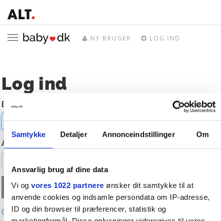
Toggle
NY BRUGER
LOG IND
navigation
Log ind
E-mail
Samtykke
Detaljer
Annonceindstillinger
Om
Adgangskode
Ansvarlig brug af dine data
Vi og
vores 1022 partnere
ønsker dit samtykke til at
anvende cookies og indsamle persondata om IP-adresse,
ID og din browser til præferencer, statistik og
Glemt adgangskode?
marketingformål. Disse oplysninger videregives til vores