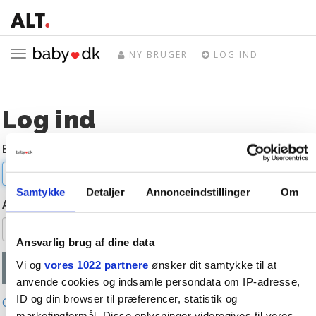
Toggle
NY BRUGER
LOG IND
navigation
Log ind
E-mail
Samtykke
Detaljer
Annonceindstillinger
Om
Adgangskode
Ansvarlig brug af dine data
Vi og
vores 1022 partnere
ønsker dit samtykke til at
anvende cookies og indsamle persondata om IP-adresse,
ID og din browser til præferencer, statistik og
Glemt adgangskode?
marketingformål. Disse oplysninger videregives til vores