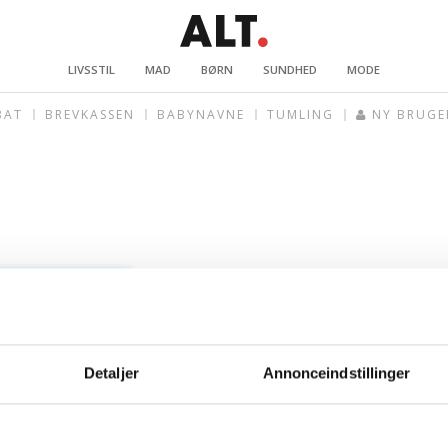
LIVSSTIL
MAD
BØRN
SUNDHED
MODE
BAT
BREVKASSEN
BABYNAVNE
TUMLING
NY BRUGE
Detaljer
Annonceindstillinger