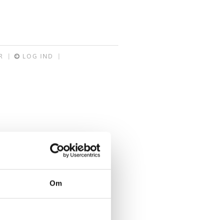
R
LOG IND
Om