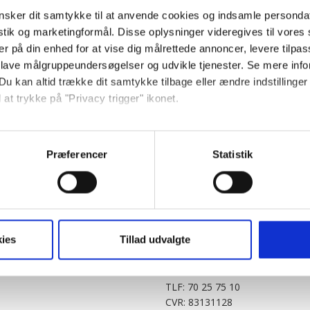
sker dit samtykke til at anvende cookies og indsamle personda
istik og marketingformål. Disse oplysninger videregives til vore
er på din enhed for at vise dig målrettede annoncer, levere tilpas
 lave målgruppeundersøgelser og udvikle tjenester. Se mere inf
Du kan altid trække dit samtykke tilbage eller ændre indstillinger
 at trykke på "Privacy trigger" ikonet.
PARTNERE
DIGITAL
så gerne:
KitchenOne.dk
Alt.dk
Jollyroom.dk
Realityportalen.dk
sninger om din placering, der kan være nøjagtig inden for få me
Præferencer
Statistik
Nicehair.dk
Mitblad.dk
 baseret på en scanning af dens unikke karakteristika (fingerprin
Outnorth.dk
Flipp
ebsitet.
Med24.dk
Klikk.no
BABY.DK
t vi må bruge egne cookies og cookies fra tredjeparter til at opti
ies
Tillad udvalgte
Story House Egmont A/S
ionalitet, generere statistik og huske dine præferencer samt til 
Strødamvej 46
2100 København Ø
tag på sociale medier og til at vise dig funktioner i forbindelse 
TLF: 70 25 75 10
kke tilbage. Du skal være opmærksom på, at vores hjemmeside m
CVR: 83131128
terer cookies eller tilbagetrækker et samtykke. Du kan læse mer