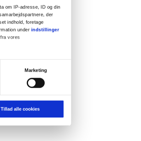
ta om IP-adresse, ID og din
s samarbejdspartnere, der
set indhold, foretage
ormation under
indstillinger
 fra vores
KONTAKT
Cookiepolitik
Privatlivspolitik
ter
Marketing
Retningslinjer
ting)
Kontakt
Hjælp
mere dit besøg på vores
Tillad alle cookies
brug for markedsføring, så vi
med sociale medier. Du kan til
uligvis ikke fungerer
e om vores brug af cookies