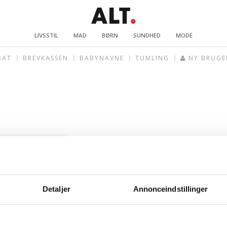
LIVSSTIL
MAD
BØRN
SUNDHED
MODE
BAT
BREVKASSEN
BABYNAVNE
TUMLING
NY BRUGE
Detaljer
Annonceindstillinger