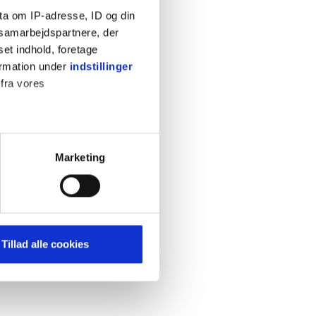
ta om IP-adresse, ID og din
s samarbejdspartnere, der
set indhold, foretage
ormation under
indstillinger
 fra vores
KONTAKT
Cookiepolitik
Privatlivspolitik
ter
Marketing
Retningslinjer
ting)
Kontakt
Hjælp
mere dit besøg på vores
Tillad alle cookies
brug for markedsføring, så vi
med sociale medier. Du kan til
uligvis ikke fungerer
e om vores brug af cookies