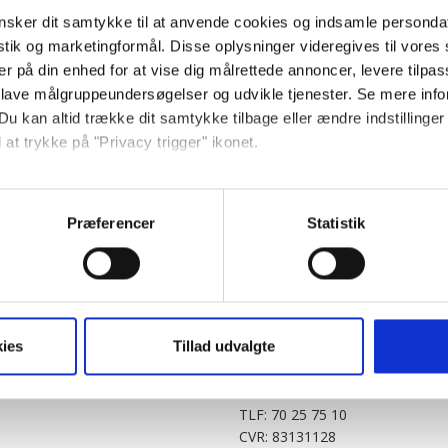
sker dit samtykke til at anvende cookies og indsamle personda
istik og marketingformål. Disse oplysninger videregives til vore
er på din enhed for at vise dig målrettede annoncer, levere tilpas
 lave målgruppeundersøgelser og udvikle tjenester. Se mere inf
Du kan altid trække dit samtykke tilbage eller ændre indstillinger
 at trykke på "Privacy trigger" ikonet.
PARTNERE
DIGITAL
så gerne:
KitchenOne.dk
Alt.dk
Jollyroom.dk
Realityportalen.dk
sninger om din placering, der kan være nøjagtig inden for få me
Præferencer
Statistik
Nicehair.dk
Mitblad.dk
 baseret på en scanning af dens unikke karakteristika (fingerprin
Outnorth.dk
Flipp
ebsitet.
Med24.dk
Klikk.no
BABY.DK
t vi må bruge egne cookies og cookies fra tredjeparter til at opti
ies
Tillad udvalgte
Story House Egmont A/S
ionalitet, generere statistik og huske dine præferencer samt til 
Strødamvej 46
2100 København Ø
tag på sociale medier og til at vise dig funktioner i forbindelse 
TLF: 70 25 75 10
kke tilbage. Du skal være opmærksom på, at vores hjemmeside m
CVR: 83131128
terer cookies eller tilbagetrækker et samtykke. Du kan læse mer