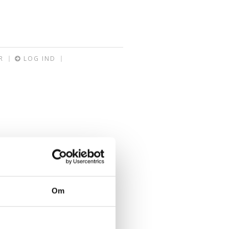
R
LOG IND
Om