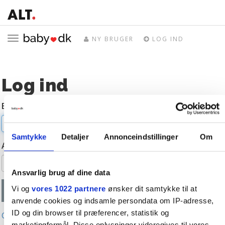
Toggle
NY BRUGER
LOG IND
navigation
Log ind
E-mail
Samtykke
Detaljer
Annonceindstillinger
Om
Adgangskode
Ansvarlig brug af dine data
Vi og
vores 1022 partnere
ønsker dit samtykke til at
anvende cookies og indsamle persondata om IP-adresse,
ID og din browser til præferencer, statistik og
Glemt adgangskode?
marketingformål. Disse oplysninger videregives til vores