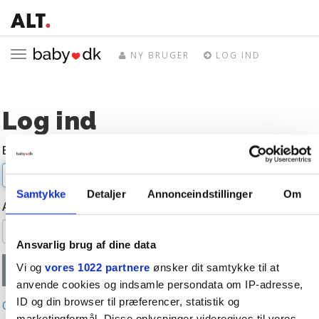
Toggle
NY BRUGER
LOG IND
navigation
Log ind
E-mail
Samtykke
Detaljer
Annonceindstillinger
Om
Adgangskode
Ansvarlig brug af dine data
Vi og
vores 1022 partnere
ønsker dit samtykke til at
anvende cookies og indsamle persondata om IP-adresse,
ID og din browser til præferencer, statistik og
Glemt adgangskode?
marketingformål. Disse oplysninger videregives til vores