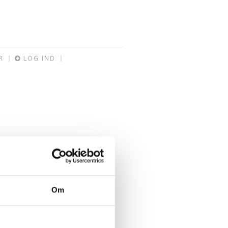
R
LOG IND
Om