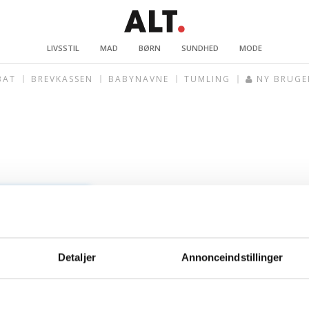
LIVSSTIL
MAD
BØRN
SUNDHED
MODE
BAT
BREVKASSEN
BABYNAVNE
TUMLING
NY BRUGE
Detaljer
Annonceindstillinger