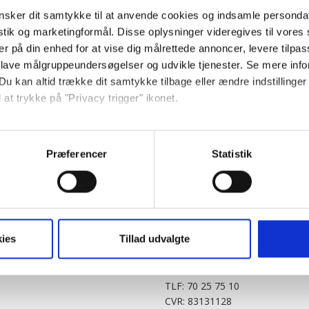
sker dit samtykke til at anvende cookies og indsamle personda
istik og marketingformål. Disse oplysninger videregives til vore
er på din enhed for at vise dig målrettede annoncer, levere tilpas
 lave målgruppeundersøgelser og udvikle tjenester. Se mere inf
Du kan altid trække dit samtykke tilbage eller ændre indstillinger
 at trykke på "Privacy trigger" ikonet.
PARTNERE
DIGITAL
så gerne:
KitchenOne.dk
Alt.dk
Jollyroom.dk
Realityportalen.dk
sninger om din placering, der kan være nøjagtig inden for få me
Præferencer
Statistik
Nicehair.dk
Mitblad.dk
 baseret på en scanning af dens unikke karakteristika (fingerprin
Outnorth.dk
Flipp
ebsitet.
Med24.dk
Klikk.no
BABY.DK
t vi må bruge egne cookies og cookies fra tredjeparter til at opti
ies
Tillad udvalgte
Story House Egmont A/S
ionalitet, generere statistik og huske dine præferencer samt til 
Strødamvej 46
2100 København Ø
tag på sociale medier og til at vise dig funktioner i forbindelse 
TLF: 70 25 75 10
kke tilbage. Du skal være opmærksom på, at vores hjemmeside m
CVR: 83131128
terer cookies eller tilbagetrækker et samtykke. Du kan læse mer