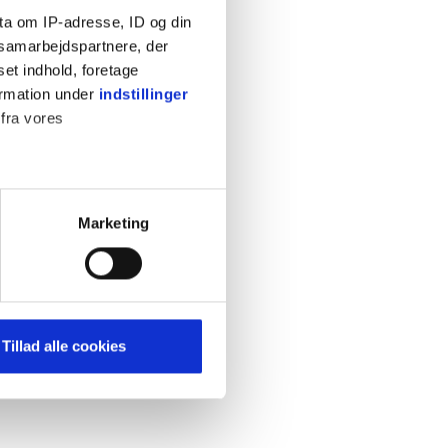
ta om IP-adresse, ID og din
s samarbejdspartnere, der
set indhold, foretage
ormation under
indstillinger
 fra vores
KONTAKT
Cookiepolitik
Privatlivspolitik
ter
Marketing
Retningslinjer
ting)
Kontakt
Hjælp
mere dit besøg på vores
Tillad alle cookies
brug for markedsføring, så vi
med sociale medier. Du kan til
uligvis ikke fungerer
e om vores brug af cookies