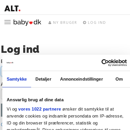
Toggle
NY BRUGER
LOG IND
navigation
Log ind
E-mail
Samtykke
Detaljer
Annonceindstillinger
Om
Adgangskode
Ansvarlig brug af dine data
Vi og
vores 1022 partnere
ønsker dit samtykke til at
anvende cookies og indsamle persondata om IP-adresse,
ID og din browser til præferencer, statistik og
Glemt adgangskode?
marketingformål. Disse oplysninger videregives til vores