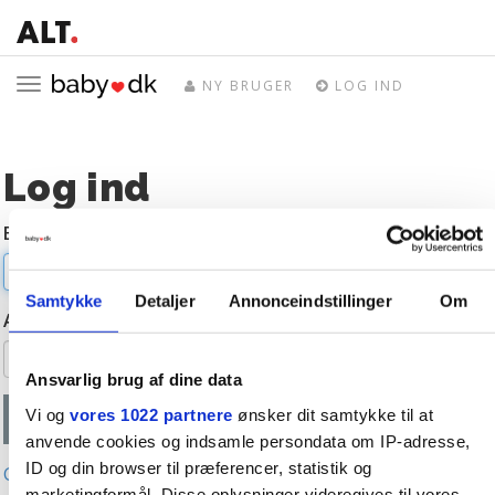
Toggle
NY BRUGER
LOG IND
navigation
Log ind
E-mail
Samtykke
Detaljer
Annonceindstillinger
Om
Adgangskode
Ansvarlig brug af dine data
Vi og
vores 1022 partnere
ønsker dit samtykke til at
anvende cookies og indsamle persondata om IP-adresse,
ID og din browser til præferencer, statistik og
Glemt adgangskode?
marketingformål. Disse oplysninger videregives til vores