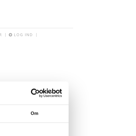
R
LOG IND
Om