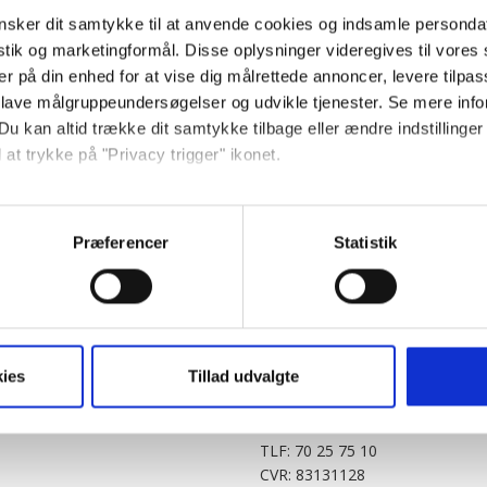
sker dit samtykke til at anvende cookies og indsamle personda
istik og marketingformål. Disse oplysninger videregives til vore
er på din enhed for at vise dig målrettede annoncer, levere tilpas
 lave målgruppeundersøgelser og udvikle tjenester. Se mere inf
Du kan altid trække dit samtykke tilbage eller ændre indstillinger
 at trykke på "Privacy trigger" ikonet.
PARTNERE
DIGITAL
så gerne:
KitchenOne.dk
Alt.dk
Jollyroom.dk
Realityportalen.dk
sninger om din placering, der kan være nøjagtig inden for få me
Præferencer
Statistik
Nicehair.dk
Mitblad.dk
 baseret på en scanning af dens unikke karakteristika (fingerprin
Outnorth.dk
Flipp
ebsitet.
Med24.dk
Klikk.no
BABY.DK
t vi må bruge egne cookies og cookies fra tredjeparter til at opti
ies
Tillad udvalgte
Story House Egmont A/S
ionalitet, generere statistik og huske dine præferencer samt til 
Strødamvej 46
2100 København Ø
tag på sociale medier og til at vise dig funktioner i forbindelse 
TLF: 70 25 75 10
kke tilbage. Du skal være opmærksom på, at vores hjemmeside m
CVR: 83131128
terer cookies eller tilbagetrækker et samtykke. Du kan læse mer