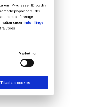
ta om IP-adresse, ID og din
s samarbejdspartnere, der
set indhold, foretage
ormation under
indstillinger
 fra vores
KONTAKT
Cookiepolitik
Privatlivspolitik
ter
Marketing
Retningslinjer
ting)
Kontakt
Hjælp
mere dit besøg på vores
Tillad alle cookies
brug for markedsføring, så vi
med sociale medier. Du kan til
uligvis ikke fungerer
e om vores brug af cookies