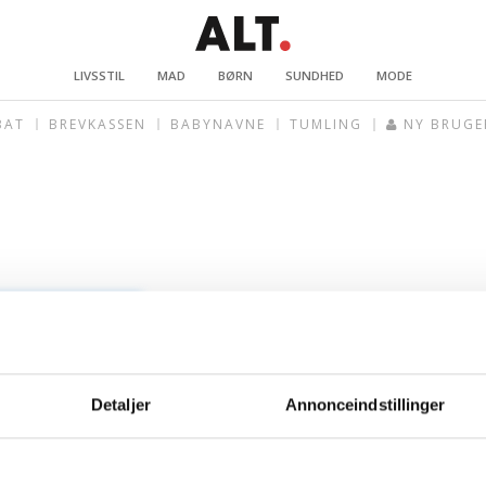
LIVSSTIL
MAD
BØRN
SUNDHED
MODE
BAT
BREVKASSEN
BABYNAVNE
TUMLING
NY BRUGE
Detaljer
Annonceindstillinger