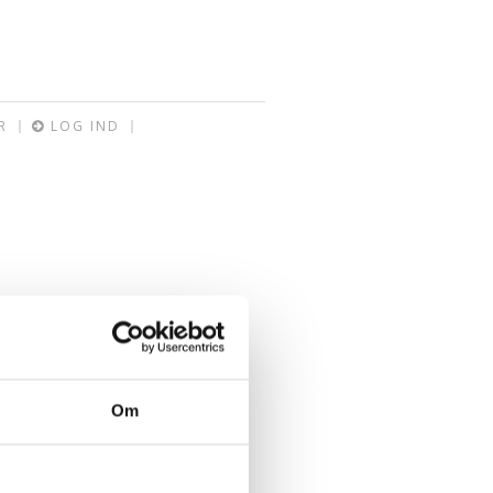
R
LOG IND
Om