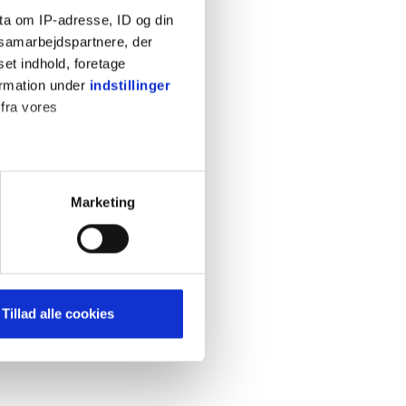
ta om IP-adresse, ID og din
s samarbejdspartnere, der
set indhold, foretage
ormation under
indstillinger
 fra vores
KONTAKT
Cookiepolitik
Privatlivspolitik
ter
Marketing
Retningslinjer
ting)
Kontakt
Hjælp
mere dit besøg på vores
Tillad alle cookies
brug for markedsføring, så vi
med sociale medier. Du kan til
uligvis ikke fungerer
e om vores brug af cookies