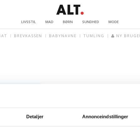
LIVSSTIL
MAD
BØRN
SUNDHED
MODE
BAT
BREVKASSEN
BABYNAVNE
TUMLING
NY BRUGE
Detaljer
Annonceindstillinger