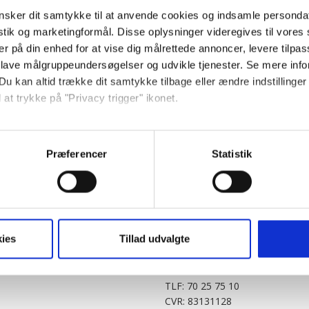
sker dit samtykke til at anvende cookies og indsamle personda
istik og marketingformål. Disse oplysninger videregives til vore
er på din enhed for at vise dig målrettede annoncer, levere tilpas
 lave målgruppeundersøgelser og udvikle tjenester. Se mere inf
Du kan altid trække dit samtykke tilbage eller ændre indstillinger
 at trykke på "Privacy trigger" ikonet.
PARTNERE
DIGITAL
så gerne:
KitchenOne.dk
Alt.dk
Jollyroom.dk
Realityportalen.dk
sninger om din placering, der kan være nøjagtig inden for få me
Præferencer
Statistik
Nicehair.dk
Mitblad.dk
 baseret på en scanning af dens unikke karakteristika (fingerprin
Outnorth.dk
Flipp
ebsitet.
Med24.dk
Klikk.no
BABY.DK
t vi må bruge egne cookies og cookies fra tredjeparter til at opti
ies
Tillad udvalgte
Story House Egmont A/S
ionalitet, generere statistik og huske dine præferencer samt til 
Strødamvej 46
2100 København Ø
tag på sociale medier og til at vise dig funktioner i forbindelse 
TLF: 70 25 75 10
kke tilbage. Du skal være opmærksom på, at vores hjemmeside m
CVR: 83131128
terer cookies eller tilbagetrækker et samtykke. Du kan læse mer