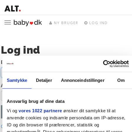
Toggle
NY BRUGER
LOG IND
navigation
Log ind
E-mail
Samtykke
Detaljer
Annonceindstillinger
Om
Adgangskode
Ansvarlig brug af dine data
Vi og
vores 1022 partnere
ønsker dit samtykke til at
anvende cookies og indsamle persondata om IP-adresse,
ID og din browser til præferencer, statistik og
Glemt adgangskode?
marketingformål. Disse oplysninger videregives til vores