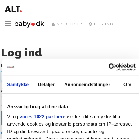
Toggle
NY BRUGER
LOG IND
navigation
Log ind
E-mail
Samtykke
Detaljer
Annonceindstillinger
Om
Adgangskode
Ansvarlig brug af dine data
Vi og
vores 1022 partnere
ønsker dit samtykke til at
anvende cookies og indsamle persondata om IP-adresse,
ID og din browser til præferencer, statistik og
Glemt adgangskode?
marketingformål. Disse oplysninger videregives til vores