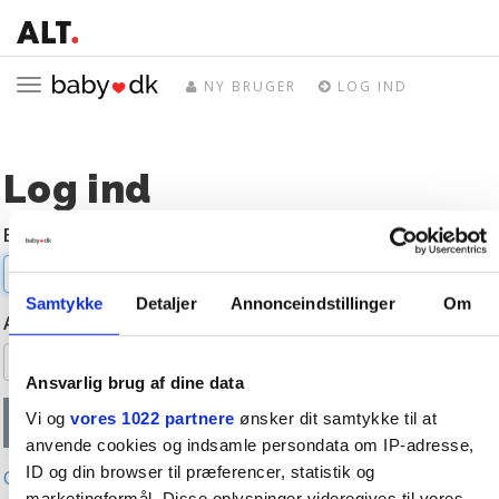
Toggle
NY BRUGER
LOG IND
navigation
Log ind
E-mail
Samtykke
Detaljer
Annonceindstillinger
Om
Adgangskode
Ansvarlig brug af dine data
Vi og
vores 1022 partnere
ønsker dit samtykke til at
anvende cookies og indsamle persondata om IP-adresse,
ID og din browser til præferencer, statistik og
Glemt adgangskode?
marketingformål. Disse oplysninger videregives til vores